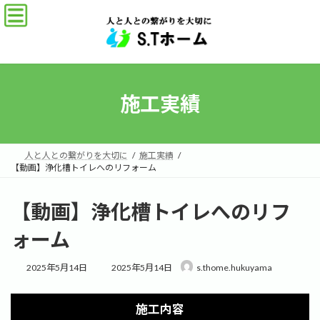
コ
ナ
ン
ビ
テ
ゲ
ン
ー
ツ
シ
へ
ョ
ス
ン
施工実績
キ
に
ッ
移
プ
動
人と人との繋がりを大切に
施工実績
【動画】浄化槽トイレへのリフォーム
【動画】浄化槽トイレへのリフ
ォーム
最
2025年5月14日
2025年5月14日
s.thome.hukuyama
終
更
新
施工内容
日