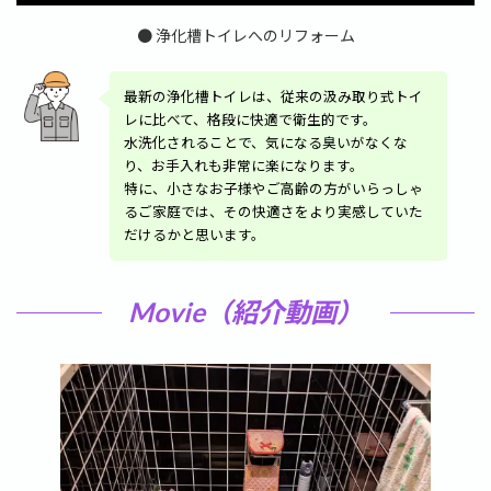
時
:
● 浄化槽トイレへのリフォーム
最新の浄化槽トイレは、従来の汲み取り式トイ
レに比べて、格段に快適で衛生的です。
水洗化されることで、気になる臭いがなくな
り、お手入れも非常に楽になります。
特に、小さなお子様やご高齢の方がいらっしゃ
るご家庭では、その快適さをより実感していた
だけるかと思います。
Movie（紹介動画）