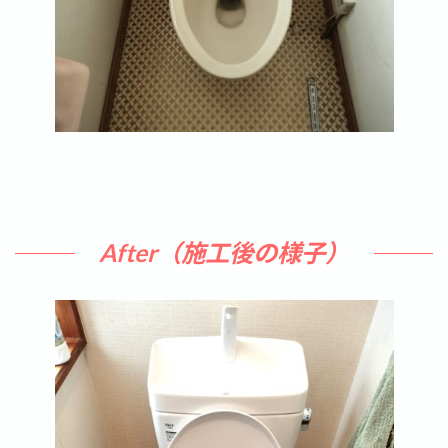
After（
施工後の様子
）