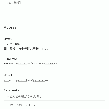
2022年2月
Access
-住所-
〒719-0104
岡山県浅口市金光町占見新田1677
-TEL/FAX
-
TEL.
090-8600-2298
/ FAX.
0865-54-0812
-Email
-
s.t.home.yuuichi.toita@gmail.com
Contents
人と人との繋がりを大切に
S.Tホームのリフォーム