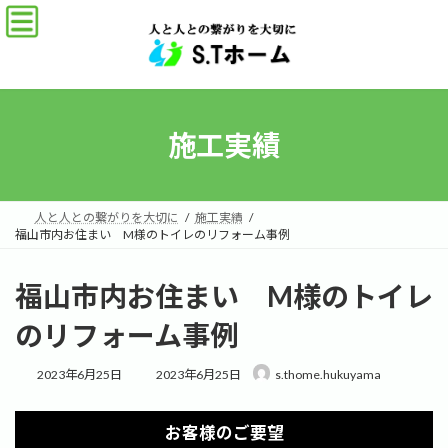
コ
ナ
ン
ビ
テ
ゲ
ン
ー
ツ
シ
へ
ョ
ス
ン
施工実績
キ
に
ッ
移
プ
動
人と人との繋がりを大切に
施工実績
福山市内お住まい M様のトイレのリフォーム事例
福山市内お住まい M様のトイレ
のリフォーム事例
最
2023年6月25日
2023年6月25日
s.thome.hukuyama
終
更
新
お客様のご要望
日