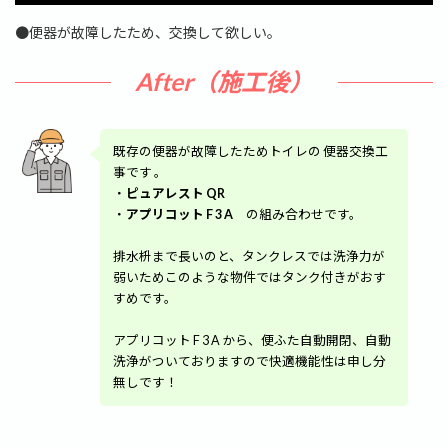
時
:
●便器が故障したため、交換して欲しい。
After（施工後）
既存の便器が故障したためトイレの 便器交換工
事です 。
・
ピュアレスト QR
・
アプリコット F 3 A
の組み合わせです。
排水枡まで長いのと、タンクレスでは洗浄力が
弱いためこのような物件ではタンク付きがおす
すめです。
アプリコット F 3 A から、便ふた自動開閉、自動
洗浄がついておりますので快適機能性は申し分
無しです！