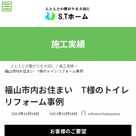
コ
ナ
ン
ビ
テ
ゲ
ン
ー
ツ
シ
へ
ョ
ス
ン
施工実績
キ
に
ッ
移
プ
動
人と人との繋がりを大切に
施工実績
福山市内お住まい T様のトイレリフォーム事例
福山市内お住まい T様のトイレ
リフォーム事例
最
2023年10月28日
2023年10月28日
s.thome.hukuyama
終
更
新
お客様のご要望
日