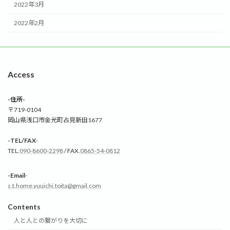
2022年3月
2022年2月
Access
-住所-
〒719-0104
岡山県浅口市金光町占見新田1677
-TEL/FAX
-
TEL.
090-8600-2298
/ FAX.
0865-54-0812
-Email
-
s.t.home.yuuichi.toita@gmail.com
Contents
人と人との繋がりを大切に