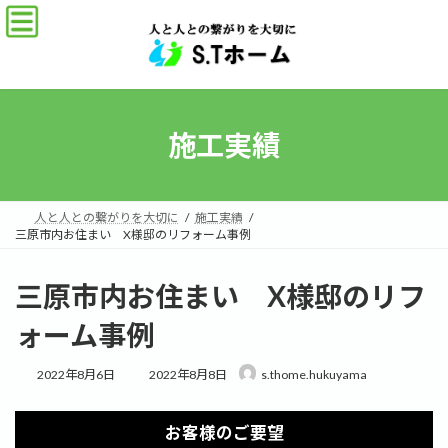
コ
ナ
ン
ビ
テ
ゲ
ン
ー
ツ
シ
へ
ョ
ス
ン
施工実績
キ
に
ッ
移
プ
動
人と人との繋がりを大切に
施工実績
三原市内お住まい X様邸のリフォーム事例
三原市内お住まい X様邸のリフ
ォーム事例
最
2022年8月6日
2022年8月8日
s.thome.hukuyama
終
更
新
お客様のご要望
日