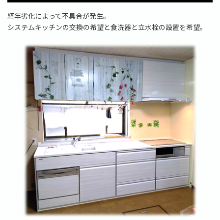
時
:
経年劣化によって不具合が発生。
システムキッチンの交換の希望と食洗器と立水栓の設置を希望。