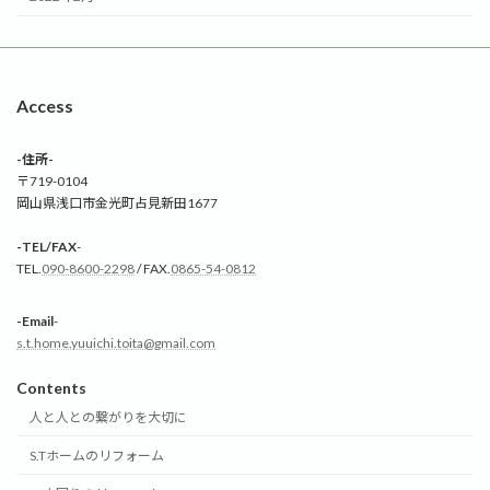
Access
-住所-
〒719-0104
岡山県浅口市金光町占見新田1677
-TEL/FAX
-
TEL.
090-8600-2298
/ FAX.
0865-54-0812
-Email
-
s.t.home.yuuichi.toita@gmail.com
Contents
人と人との繋がりを大切に
S.Tホームのリフォーム