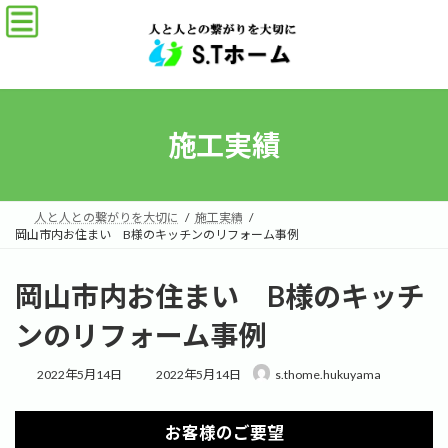
コ
ナ
ン
ビ
テ
ゲ
ン
ー
ツ
シ
へ
ョ
ス
ン
施工実績
キ
に
ッ
移
プ
動
人と人との繋がりを大切に
施工実績
岡山市内お住まい B様のキッチンのリフォーム事例
岡山市内お住まい B様のキッチ
ンのリフォーム事例
最
2022年5月14日
2022年5月14日
s.thome.hukuyama
終
更
新
お客様のご要望
日